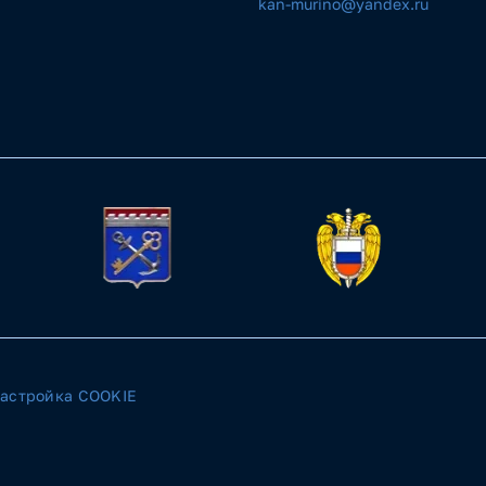
kan-murino@yandex.ru
астройка COOKIE