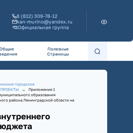
8 (812) 309-78-12
kan-murino@yandex.ru
Официальная группа
Общие
Полезные
ведения
Страницы
инское городское
: ПРОЕКТЫ
→
Приложение 1
муниципального образования
ого района Ленинградской области на
нутреннего
бюджета