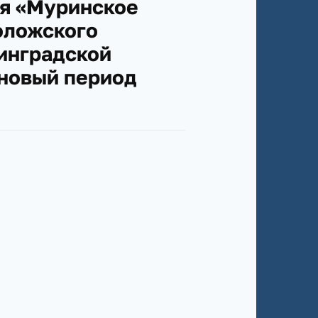
я «Муринское
оложского
инградской
ановый период