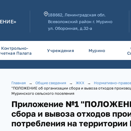
188662, Ленинградская обл.
ЕНИЕ»
Всеволожский район г. Мурино
ул. Оборонная, д.32-а
Контрольно-
Учреждения
Мурино
Счетная Палата
С
Главная
→
Общие сведения
→
ЖКХ
→
Нормативно-правов
"ПОЛОЖЕНИЕ об организации сбора и вывоза отходов производ
Муринского сельского поселения
Приложение №1 "ПОЛОЖЕНИ
сбора и вывоза отходов про
потребления на территории