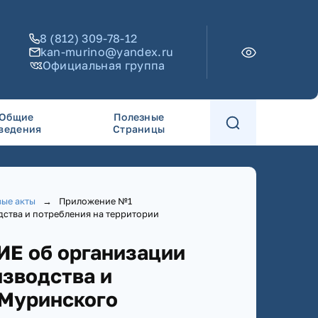
8 (812) 309-78-12
kan-murino@yandex.ru
Официальная группа
Общие
Полезные
ведения
Страницы
ые акты
→
Приложение №1
ства и потребления на территории
Е об организации
изводства и
 Муринского