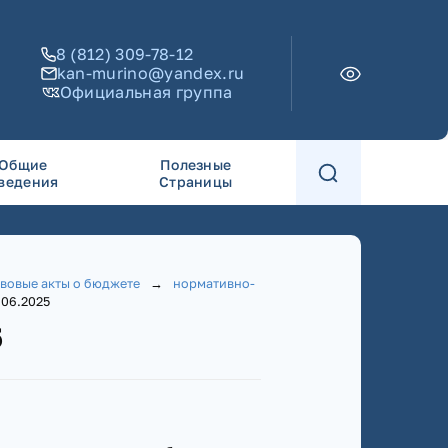
8 (812) 309-78-12
kan-murino@yandex.ru
Официальная группа
Общие
Полезные
ведения
Страницы
вовые акты о бюджете
→
нормативно-
06.2025
5