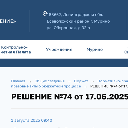
188662, Ленинградская обл.
ЕНИЕ»
Всеволожский район г. Мурино
ул. Оборонная, д.32-а
Контрольно-
Учреждения
Мурино
Счетная Палата
С
Главная
→
Общие сведения
→
Бюджет
→
Нормативно-пра
правовые акты о бюджетном процессе
→
РЕШЕНИЕ №74 от 17.
РЕШЕНИЕ №74 от 17.06.202
1 августа 2025 09:40