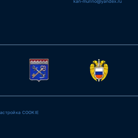
kan-murino@yandex.ru
астройка COOKIE