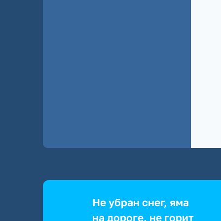
Не убран снег, яма
на дороге, не горит