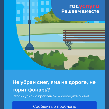
Решаем вместе
Не убран снег, яма на дороге, не
горит фонарь?
Столкнулись с проблемой — сообщите о ней!
Сообщить о проблеме